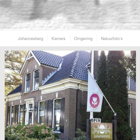
Johannesberg
Kamers
Omgeving
Natuurfoto’s