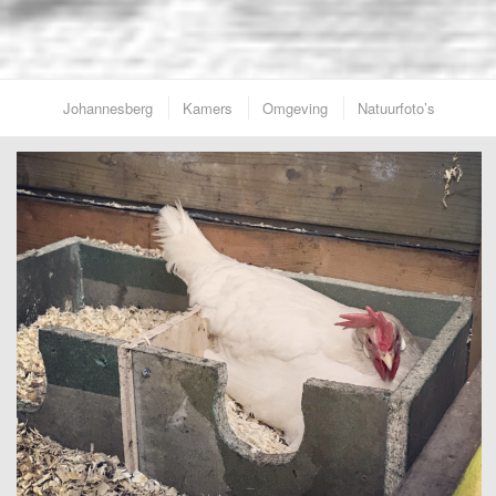
Johannesberg
Kamers
Omgeving
Natuurfoto’s