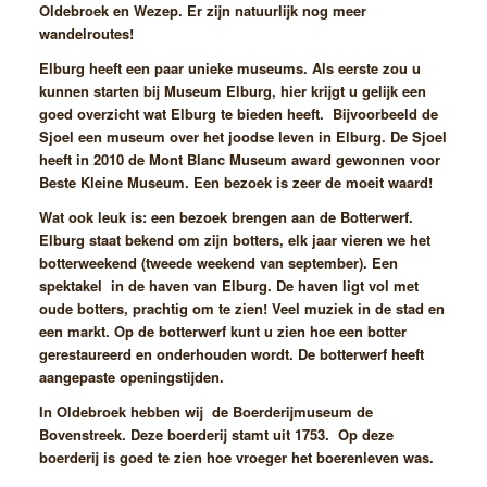
Oldebroek en Wezep. Er zijn natuurlijk nog meer
wandelroutes!
Elburg heeft een paar unieke museums. Als eerste zou u
kunnen starten bij Museum Elburg, hier krijgt u gelijk een
goed overzicht wat Elburg te bieden heeft. Bijvoorbeeld de
Sjoel een museum over het joodse leven in Elburg. De Sjoel
heeft in 2010 de Mont Blanc Museum award gewonnen voor
Beste Kleine Museum. Een bezoek is zeer de moeit waard!
Wat ook leuk is: een bezoek brengen aan de Botterwerf.
Elburg staat bekend om zijn botters, elk jaar vieren we het
botterweekend (tweede weekend van september). Een
spektakel in de haven van Elburg. De haven ligt vol met
oude botters, prachtig om te zien! Veel muziek in de stad en
een markt. Op de botterwerf kunt u zien hoe een botter
gerestaureerd en onderhouden wordt. De botterwerf heeft
aangepaste openingstijden.
In Oldebroek hebben wij de Boerderijmuseum de
Bovenstreek. Deze boerderij stamt uit 1753. Op deze
boerderij is goed te zien hoe vroeger het boerenleven was.